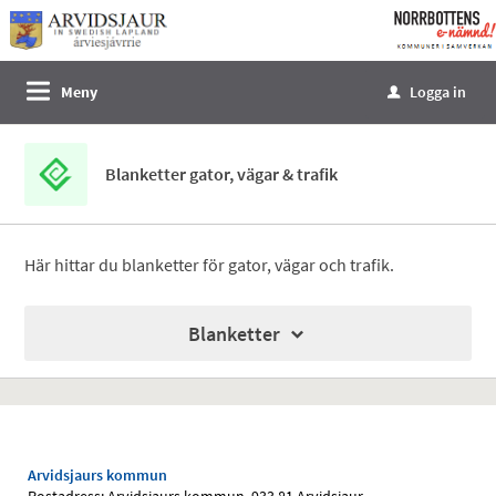
Välkommen
till
e-
Meny
Logga in
u
tjänster
-
Norrbottens
Blanketter gator, vägar & trafik
enämnd
Här hittar du blanketter för gator, vägar och trafik.
Blanketter
Arvidsjaurs kommun