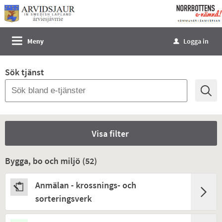
Välkommen
till
e-
Meny
Logga in
u
tjänster
-
Sök tjänst
Norrbottens
enämnd
Visa filter
Bygga, bo och miljö (
52
)
Anmälan - krossnings- och
sorteringsverk