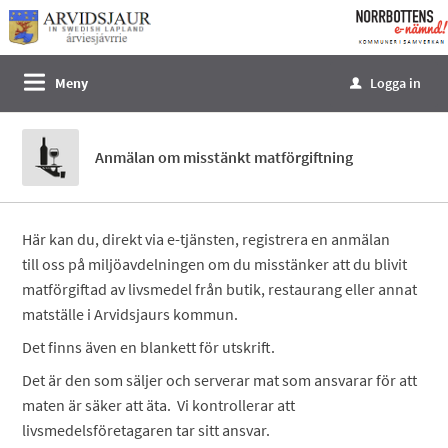
Välkommen
till
e-
Meny
Logga in
u
tjänster
-
Norrbottens
Anmälan om misstänkt matförgiftning
enämnd
Här kan du, direkt via e-tjänsten, registrera en anmälan
till oss på miljöavdelningen om du misstänker att du blivit
matförgiftad av livsmedel från butik, restaurang eller annat
matställe i Arvidsjaurs kommun.
Det finns även en blankett för utskrift.
Det är den som säljer och serverar mat som ansvarar för att
maten är säker att äta. Vi kontrollerar att
livsmedelsföretagaren tar sitt ansvar.