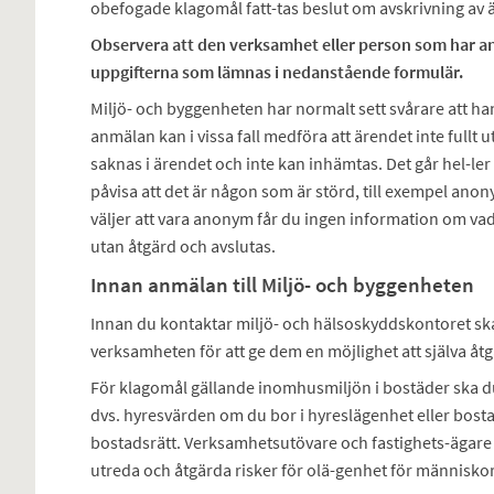
obefogade klagomål fatt-tas beslut om avskrivning av 
Observera att den verksamhet eller person som har a
uppgifterna som lämnas i nedanstående formulär.
Miljö- och byggenheten har normalt sett svårare att
anmälan kan i vissa fall medföra att ärendet inte fullt
saknas i ärendet och inte kan inhämtas. Det går hel-ler i
påvisa att det är någon som är störd, till exempel an
väljer att vara anonym får du ingen information om va
utan åtgärd och avslutas.
Innan anmälan till Miljö- och byggenheten
Innan du kontaktar miljö- och hälsoskyddskontoret ska
verksamheten för att ge dem en möjlighet att själva åt
För klagomål gällande inomhusmiljön i bostäder ska du 
dvs. hyresvärden om du bor i hyreslägenhet eller bosta
bostadsrätt. Verksamhetsutövare och fastighets-ägare h
utreda och åtgärda risker för olä-genhet för människor