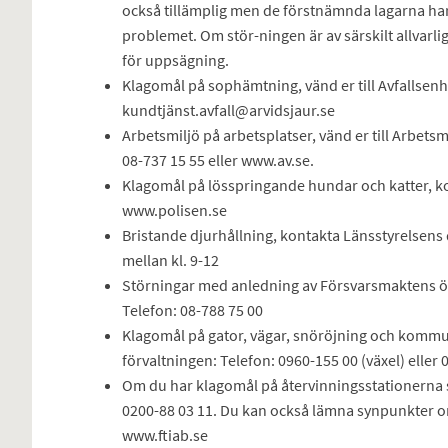
också tillämplig men de förstnämnda lagarna har 
problemet. Om stör-ningen är av särskilt allvarli
för uppsägning.
Klagomål på sophämtning, vänd er till Avfallsenh
kundtjänst.avfall@arvidsjaur.se
Arbetsmiljö på arbetsplatser, vänd er till Arbetsm
08-737 15 55 eller www.av.se.
Klagomål på lösspringande hundar och katter, kon
www.polisen.se
Bristande djurhållning, kontakta Länsstyrelsens
mellan kl. 9-12
Störningar med anledning av Försvarsmaktens öv
Telefon: 08-788 75 00
Klagomål på gator, vägar, snöröjning och kommuna
förvaltningen: Telefon: 0960-155 00 (växel) eller 
Om du har klagomål på återvinningsstationerna ska
0200-88 03 11. Du kan också lämna synpunkter 
www.ftiab.se