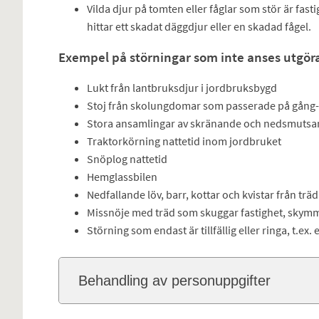
Vilda djur på tomten eller fåglar som stör är fas
hittar ett skadat däggdjur eller en skadad fågel.
Exempel på störningar som inte anses utgöra
Lukt från lantbruksdjur i jordbruksbygd
Stoj från skolungdomar som passerade på gång-
Stora ansamlingar av skränande och nedsmutsan
Traktorkörning nattetid inom jordbruket
Snöplog nattetid
Hemglassbilen
Nedfallande löv, barr, kottar och kvistar från träd
Missnöje med träd som skuggar fastighet, skymmer
Störning som endast är tillfällig eller ringa, t.ex. 
Behandling av personuppgifter