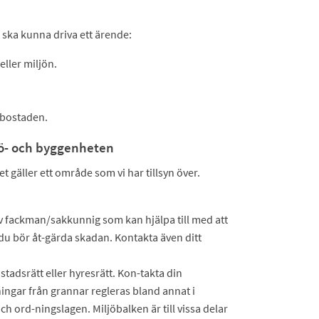
 ska kunna driva ett ärende:
eller miljön.
 bostaden.
jö- och byggenheten
gäller ett område som vi har tillsyn över.
 fackman/sakkunnig som kan hjälpa till med att
u bör åt-gärda skadan. Kontakta även ditt
tadsrätt eller hyresrätt. Kon-takta din
ningar från grannar regleras bland annat i
ch ord-ningslagen. Miljöbalken är till vissa delar