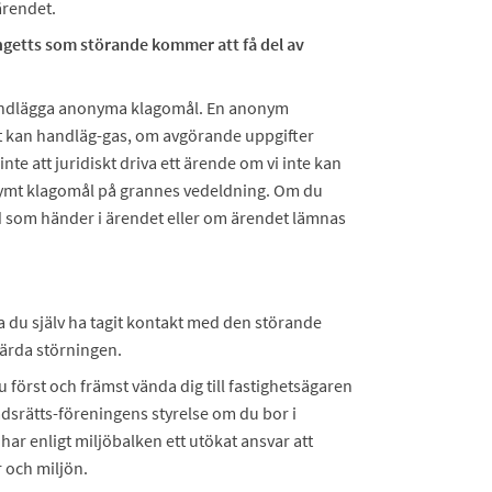
ärendet.
ngetts som störande kommer att få del av
 handlägga anonyma klagomål. En anonym
 ut kan handläg-gas, om avgörande uppgifter
nte att juridiskt driva ett ärende om vi inte kan
onymt klagomål på grannes vedeldning. Om du
d som händer i ärendet eller om ärendet lämnas
 du själv ha tagit kontakt med den störande
gärda störningen.
först och främst vända dig till fastighetsägaren
dsrätts-föreningens styrelse om du bor i
ar enligt miljöbalken ett utökat ansvar att
 och miljön.