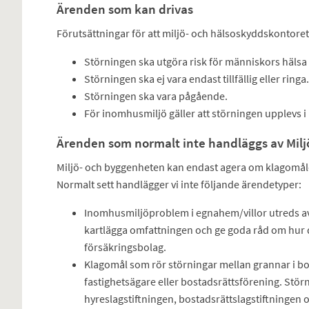
Ärenden som kan drivas
Förutsättningar för att miljö- och hälsoskyddskontoret
Störningen ska utgöra risk för människors hälsa 
Störningen ska ej vara endast tillfällig eller ringa.
Störningen ska vara pågående.
För inomhusmiljö gäller att störningen upplevs i
Ärenden som normalt inte handläggs av Mil
Miljö- och byggenheten kan endast agera om klagomålet 
Normalt sett handlägger vi inte följande ärendetyper:
Inomhusmiljöproblem i egnahem/villor utreds av
kartlägga omfattningen och ge goda råd om hur d
försäkringsbolag.
Klagomål som rör störningar mellan grannar i bos
fastighetsägare eller bostadsrättsförening. Stör
hyreslagstiftningen, bostadsrättslagstiftningen o