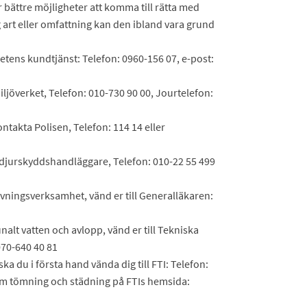
bättre möjligheter att komma till rätta med
g art eller omfattning kan den ibland vara grund
etens kundtjänst: Telefon: 0960-156 07, e-post:
iljöverket, Telefon: 010-730 90 00, Jourtelefon:
takta Polisen, Telefon: 114 14 eller
 djurskyddshandläggare, Telefon: 010-22 55 499
ningsverksamhet, vänd er till Generalläkaren:
lt vatten och avlopp, vänd er till Tekniska
070-640 40 81
 du i första hand vända dig till FTI: Telefon:
om tömning och städning på FTIs hemsida: