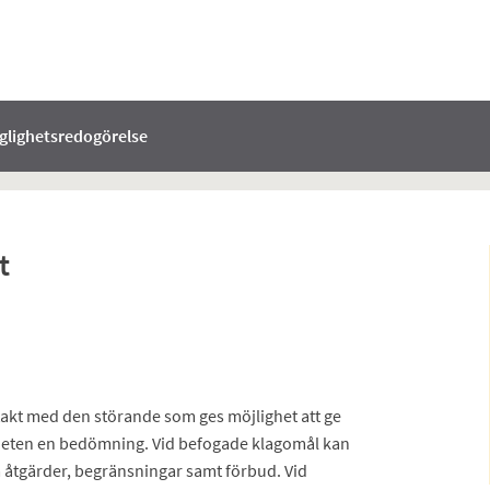
nglighetsredogörelse
t
ntakt med den störande som ges möjlighet att ge
enheten en bedömning. Vid befogade klagomål kan
 åtgärder, begränsningar samt förbud. Vid