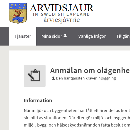
Välkommen
till
e-
tjänster
-
Tjänster
Mina sidor
Vanliga frågor
Tillgä
Norrbottens
enämnd
Anmälan om olägenhe
Den här tjänsten kräver inloggning
Information
När miljö- och byggenheten har fått ett ärende tas ko
sin bild av situationen. Därefter gör miljö- och bygg
miljö-, bygg- och hälsoskyddsnämnden fatta beslut om