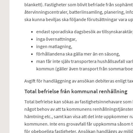
blankett). Fastigheter som blivit befriade från sophämtn
återvinningscentraler, batteriinsamling, planering, inf
ska kunna beviljas ska följande förutsättningar vara up
endast sporadiska dagsbesök av tillsynskaraktär, t
inga övernattningar,
ingen matlagning,
förhållandena ska gälla mer än en säsong,
man får inte själv transportera hushållsavfall v
kommun (gäller även transport från sommarboe
Avgift för handläggning av ansökan debiteras enligt tax
Total befrielse från kommunal renhållning
Total befrielse kan sökas av fastighetsinnehavare som 
något behov av att ta kommunens renhållningstjänster 
hämtning etc., samt kan visa att det inte uppkommer n
kommunen. Inte ens grovavfall får uppkomma såsom träd
för obeboeliga fastigheter. Ansökan handläggs av miljö