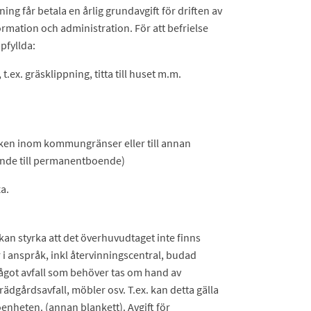
ing får betala en årlig grundavgift för driften av
ormation och administration. För att befrielse
pfyllda:
.ex. gräsklippning, titta till huset m.m.
arken inom kommungränser eller till annan
nde till permanentboende)
a.
kan styrka att det överhuvudtaget inte finns
i anspråk, inkl återvinningscentral, budad
ågot avfall som behöver tas om hand av
gårdsavfall, möbler osv. T.ex. kan detta gälla
enheten. (annan blankett). Avgift för