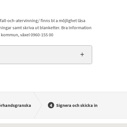
ll-och-atervinning/ finns bl a möjlighet läsa
ningar samt skriva ut blanketter. Bra information
s kommun, växel 0960-155 00
örhandsgranska
Signera och skicka in