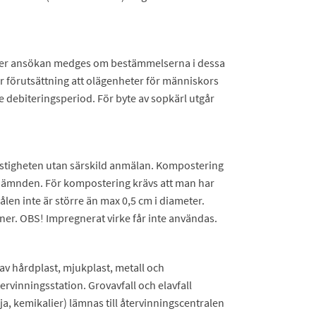
 efter ansökan medges om bestämmelserna i dessa
r förutsättning att olägenheter för människors
je debiteringsperiod. För byte av sopkärl utgår
astigheten utan särskild anmälan. Kompostering
jönämnden. För kompostering krävs att man har
ålen inte är större än max 0,5 cm i diameter.
s ner. OBS! Impregnerat virke får inte användas.
 av hårdplast, mjukplast, metall och
rvinningsstation. Grovavfall och elavfall
lolja, kemikalier) lämnas till återvinningscentralen