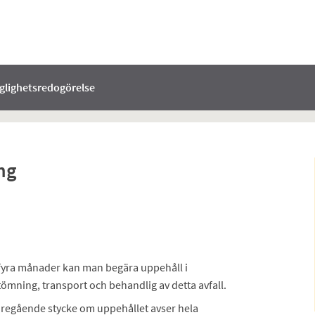
nglighetsredogörelse
ng
 fyra månader kan man begära uppehåll i
ömning, transport och behandlig av detta avfall.
föregående stycke om uppehållet avser hela