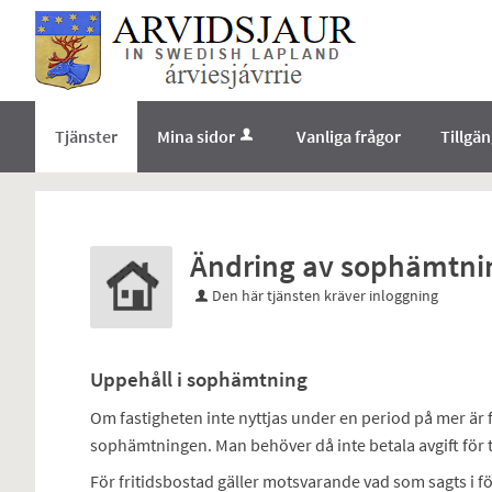
Välkommen
till
e-
tjänster
-
Tjänster
Mina sidor
Vanliga frågor
Tillgä
Norrbottens
enämnd
Ändring av sophämtni
Den här tjänsten kräver inloggning
Uppehåll i sophämtning
Om fastigheten inte nyttjas under en period på mer är
sophämtningen. Man behöver då inte betala avgift för t
För fritidsbostad gäller motsvarande vad som sagts i 