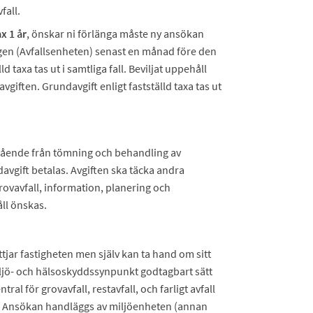
fall.
x 1 år
, önskar ni förlänga måste ny ansökan
ngen (Avfallsenheten) senast en månad före den
 taxa tas ut i samtliga fall. Beviljat uppehåll
iften. Grundavgift enligt fastställd taxa tas ut
istående från tömning och behandling av
avgift betalas. Avgiften ska täcka andra
grovavfall, information, planering och
ll önskas.
tjar fastigheten men själv kan ta hand om sitt
iljö- och hälsoskyddssynpunkt godtagbart sätt
l för grovavfall, restavfall, och farligt avfall
g. Ansökan handläggs av miljöenheten (annan