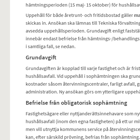
hämtningsperioden (15 maj- 15 oktober) för hushållsav
Uppehåll för både åretrunt- och fritidsbostad gäller
ma
skickas in. Ansökan ska lämnas till Tekniska förvaltni
avsedda uppehållsperioden. Grundavgift enligt fastställd
innebär endast befrielse från hämtnings-/behandlingsavg
i samtliga fall, se nedan.
Grundavgift
Grundavgiften är kopplad till varje fastighet och är fr
hushållsavfall. Vid uppehåll i sophämtningen ska grund
kostnader såsom återvinningscentraler, farligt avfall, 
administration. Ny ansökan görs om ytterligare uppehå
Befrielse från obligatorisk sophämtning
Fastighetsägare eller nyttjanderättsinnehavare som nyt
hushållsavfall (inom den egna fastigheten) på ett ur m
men vill utnyttja kommunens service på återvinningscentra
kan, efter särskild prövning, befrias från sophämtnin