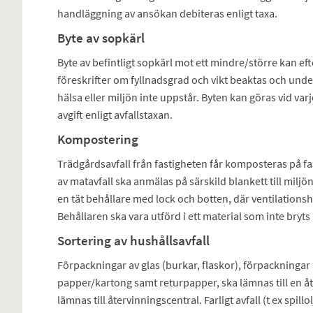
handläggning av ansökan debiteras enligt taxa.
Byte av sopkärl
Byte av befintligt sopkärl mot ett mindre/större kan
föreskrifter om fyllnadsgrad och vikt beaktas och unde
hälsa eller miljön inte uppstår. Byten kan göras vid var
avgift enligt avfallstaxan.
Kompostering
Trädgårdsavfall från fastigheten får komposteras på f
av matavfall ska anmälas på särskild blankett till mil
en tät behållare med lock och botten, där ventilationsh
Behållaren ska vara utförd i ett material som inte bryt
Sortering av hushållsavfall
Förpackningar av glas (burkar, flaskor), förpackningar
papper/kartong samt returpapper, ska lämnas till en åte
lämnas till återvinningscentral. Farligt avfall (t ex spil